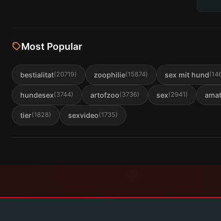
Most Popular
bestialitat
zoophilie
sex mit hund
(
20719
)
(
15874
)
(
14
hundesex
artofzoo
sex
amat
(
3744
)
(
3736
)
(
2941
)
tier
sexvideo
(
1828
)
(
1735
)