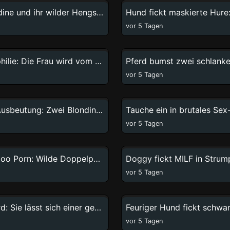
Diese Blondine und ihr wilder Hengst: Horizontale Action garantiert
vor 5 Tagen
4:14
Wilde Zoophilie: Die Frau wird vom Pferd dominiert
vor 5 Tagen
31:15
Erotische Ausbeutung: Zwei Blondinen, ein schwarzer Mann und das wilde Pferd
vor 5 Tagen
19:37
Zooskool Zoo Porn: Wilde Doppelpenetration mit Hund
Doggy fickt MILF in Stru
vor 5 Tagen
0:42
Wildes Pferd: Sie lässt sich einer gewaltigen Penetration hingeben
Feuriger Hund fickt schwan
vor 5 Tagen