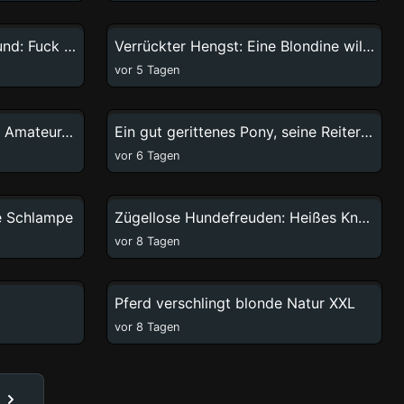
52:25
3:37
Schwarzer gepeitschter Hund: Fuck Deep
Verrückter Hengst: Eine Blondine will ihn hart
vor 5 Tagen
3:41
3:33
Hündinnen erobern Freaks: Amateur-Zoofiliasüchtigkeiten
Ein gut gerittenes Pony, seine Reiterin lässt sich verwöhnen
vor 6 Tagen
2:43
0:31
de Schlampe
Zügellose Hundefreuden: Heißes Knutschen mit einem riesigen Rottweiler
vor 8 Tagen
1:10
3:33
Pferd verschlingt blonde Natur XXL
vor 8 Tagen