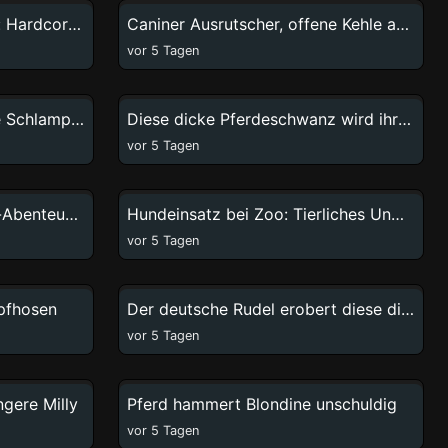
Hund fickt maskierte Hure: Hardcore-Doppelpenetration
Caniner Ausrutscher, offene Kehle auf Gehest
vor 5 Tagen
4:10
49:09
Pferd bumst zwei schlanke Schlampen
Diese dicke Pferdeschwanz wird ihre Pussy voll machen
vor 5 Tagen
60:02
57:04
Tauche ein in brutales Sex-Abenteuer mit Zooskool – das reinste Schmutzparadies
Hundeinsatz bei Zoo: Tierliches Unwesen
vor 5 Tagen
55:06
19:19
mpfhosen
Der deutsche Rudel erobert diese dicke Schlampe mit einem haarigen Loch
vor 5 Tagen
17:22
3:17
gere Milly
Pferd hammert Blondine unschuldig
vor 5 Tagen