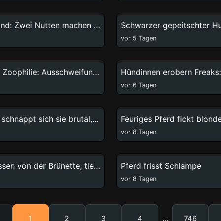
20:45
Hitziger Hund: Zwei Nutten machen im Freien Spaß
vor 5 Tagen
4:01
Retrograde Zoophilie: Ausschweifungen im Pferdesport
vor 6 Tagen
7:48
Die Hündin schnappt sich sie brutal, ohne Gnade
Feuriges Pferd fickt blon
vor 8 Tagen
4:36
Hund besessen von der Brünette, tierischer Sex ausgenutzt
Pferd frisst Schlampe
vor 8 Tagen
...
1
2
3
4
746