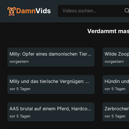
Damn
Vids
Verdammt mass
20:51
Milly: Opfer eines damonischen Tierficks
vorgestern
vorgestern
2:21
Milly und das tierische Vergnügen: Hardcore Doggystyle
vor 5 Tagen
vor 5 Tagen
60:20
AAS brutal auf einem Pferd, Hardcore ohne Gnade
vor 5 Tagen
vor 5 Tagen
59:34