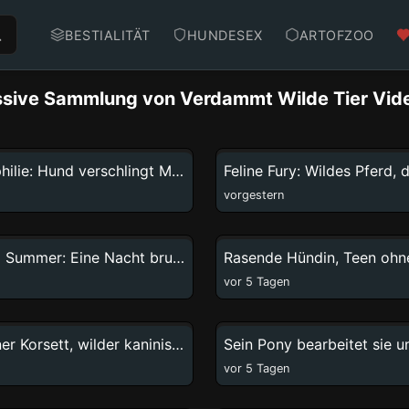
BESTIALITÄT
HUNDESEX
ARTOFZOO
ive Sammlung von Verdammt Wilde Tier Vid
25:33
Wilde Zoophilie: Hund verschlingt Milly
vorgestern
18:40
Hündin und Summer: Eine Nacht brutaler Genüsse.
vor 5 Tagen
15:54
Zerbrochener Korsett, wilder kaninischer Genuss - sie nimmt alles direkt entgegen
vor 5 Tagen
1:49