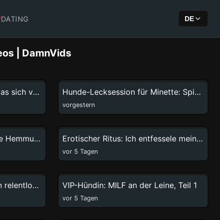
DATING
DE
eos | DamnVids
4:10
5:03
Feline Fury: Wildes Pferd, das sich von einem blonden Tier austoben lasst
Hunde-Lecksession für Minette: Spielerische & zärtliche Exzesse
vorgestern
22:44
56:27
Rasende Hündin, Teen ohne Hemmungen: Explosiver Zoo-Sex-Gemetzel
Erotischer Ritus: Ich entfessele meinen obszönen Wunsch an einem Hengst
vor 5 Tagen
0:53
16:49
Sein Pony bearbeitet sie un relentlos, keine Pause in ihrer Tiefe
VIP-Hündin: MILF an der Leine, Teil 1
vor 5 Tagen
24:36
4:52