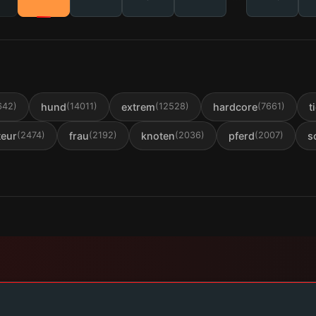
hund
extrem
hardcore
t
642
)
(
14011
)
(
12528
)
(
7661
)
eur
frau
knoten
pferd
s
(
2474
)
(
2192
)
(
2036
)
(
2007
)