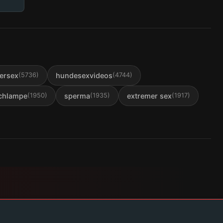
iersex
hundesexvideos
(
5736
)
(
4744
)
chlampe
sperma
extremer sex
(
1950
)
(
1935
)
(
1917
)